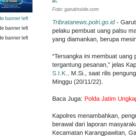
Foto: garutinside.com
Tribratanews.polri.go.id
- Garut
pelaku pembuat uang palsu mat
yang diamankan, berupa mesin 
“Tersangka ini membuat uang p
tergantung pesanan,” jelas Ka
S.I.K.,
M.Si., saat rilis pengun
Minggu (20/11/22).
Baca Juga:
Polda Jatim Ungkap
Kapolres menambahkan, pengun
berawal dari laporan masyarak
Kecamatan Karangpawitan, Garut