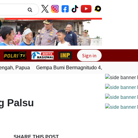
Next
Sign in
gah, Papua
Gempa Bumi Bermagnitudo 4,0 Guncang Melongu
g Palsu
SHARE THIS POST