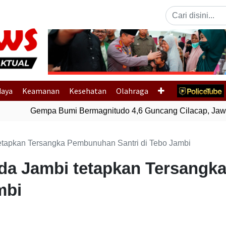
Previous
daya
Keamanan
Kesehatan
Olahraga
Gempa Bumi Bermagnitudo 4,6 Guncang Cilacap, Jawa T
etapkan Tersangka Pembunuhan Santri di Tebo Jambi
lda Jambi tetapkan Tersang
mbi